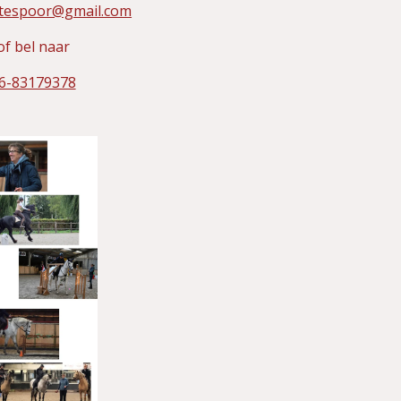
htespoor@gmail.com
of bel naar
6-83179378