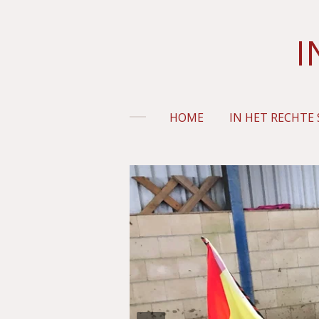
Ga
direct
I
naar
de
hoofdinhoud
HOME
IN HET RECHTE